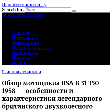
Перейти к контенту
Search for:
Авто и мото обзоры
bibika-nt.ru
Главная
Интересное
Автомобили
Вопросы про авто
Мотоциклы
Новости
Обзоры
Главная страница
Обзор мотоцикла BSA B 31 350
1958 — особенности и
характеристики легендарного
британского двухколесного