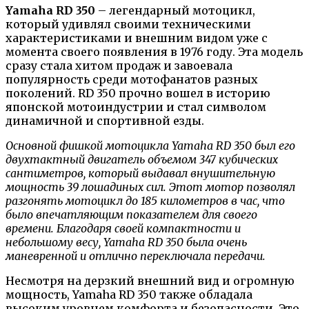
Yamaha RD 350
– легендарный мотоцикл,
который удивлял своими техническими
характеристиками и внешним видом уже с
момента своего появления в 1976 году. Эта модель
сразу стала хитом продаж и завоевала
популярность среди мотофанатов разных
поколений. RD 350 прочно вошел в историю
японской мотоиндустрии и стал символом
динамичной и спортивной езды.
Основной фишкой мотоцикла Yamaha RD 350 был его
двухтактный двигатель объемом 347 кубических
сантиметров, который выдавал внушительную
мощность 39 лошадиных сил. Этот мотор позволял
разгонять мотоцикл до 185 километров в час, что
было впечатляющим показателем для своего
времени. Благодаря своей компактности и
небольшому весу, Yamaha RD 350 была очень
маневренной и отлично переключала передачи.
Несмотря на дерзкий внешний вид и огромную
мощность, Yamaha RD 350 также обладала
высоким уровнем комфорта и безопасности. Это