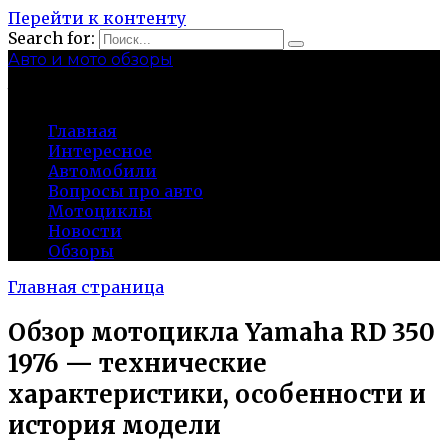
Перейти к контенту
Search for:
Авто и мото обзоры
bibika-nt.ru
Главная
Интересное
Автомобили
Вопросы про авто
Мотоциклы
Новости
Обзоры
Главная страница
Обзор мотоцикла Yamaha RD 350
1976 — технические
характеристики, особенности и
история модели