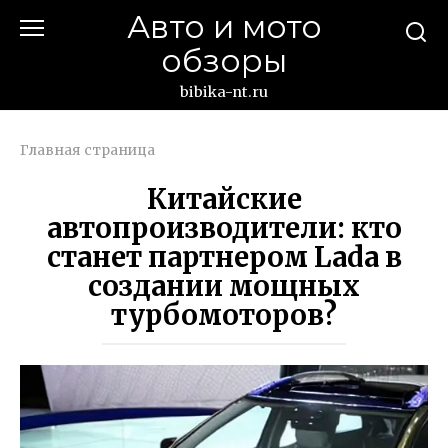
Перейти
Авто и мото
к
обзоры
контенту
bibika-nt.ru
Главная страница
Китайские
автопроизводители: кто
станет партнером Lada в
создании мощных
турбомоторов?