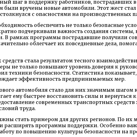
ный шаг в поддержку работников, пострадавших в 
 были вручены новые автомобили. Этот жест стал
 столкнулся с опасностями на производственных п
бходимость обеспечить не только безопасные усло
ократно подчеркивали важность создания системы,
и. В рамках программы пострадавшие получили с
начительно облегчает их повседневные дела, пом
средств стала результатом тесного взаимодейств
меры не только повышают уровень доверия к руков
ил техники безопасности. Статистика показывает,
верждает эффективность предпринимаемых мер.
вого автомобиля стало для них значимым шагом к
могает ему быстрее восстановить силы и вернуться
редоставление современных транспортных средст
ловий труда.
жны стать примером для других регионов. По их 
 и расширять программы поддержки. Особенно важ
аботу по повышению культуры безопасности на пр