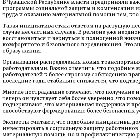
В Чувашской Республике власти предприняли важ
программы социальной защиты и компенсации им
труда и оказанию материальной помощи тем, кто
Такая инициатива стала ответом на растущую нео
случае несчастных случаев. В регионе уже неодн
восстановиться и вернуться к полноценной жизн
комфортного и безопасного передвижения. Это з
образу жизни.
Организация распределения новых транспортных 
работодателями. Важно отметить, что подобные 
работодателей к более строгому соблюдению прав
последние годы стабильно снижается, что подт
Многие пострадавшие отмечают, что получение но
теперь он чувствует себя более уверенно, что по
подчеркивают, что материальная поддержка и п
способствуют формированию более безопасных ус
Эксперты считают, что подобные инициативы дол
инвестировать в социальную защиту работников
материальную помощь, но и профилактическую р