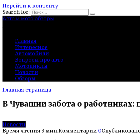
Перейти к контенту
Search for:
Авто и мото обзоры
bibika-nt.ru
Главная
Интересное
Автомобили
Вопросы про авто
Мотоциклы
Новости
Обзоры
Главная страница
В Чувашии забота о работниках:
Новости
Время чтения
3 мин.
Комментарии
0
Опубликован