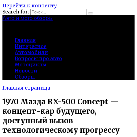
Перейти к контенту
Search for:
Авто и мото обзоры
bibika-nt.ru
Главная
Интересное
Автомобили
Вопросы про авто
Мотоциклы
Новости
Обзоры
Главная страница
1970 Мазда RX-500 Concept —
концепт-кар будущего,
доступный вызов
технологическому прогрессу