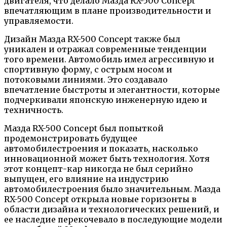
двигателя, что делало Мазда RX-500 Concept
впечатляющим в плане производительности и
управляемости.
Дизайн Мазда RX-500 Concept также был
уникален и отражал современные тенденции
того времени. Автомобиль имел агрессивную и
спортивную форму, с острым носом и
потоковыми линиями. Это создавало
впечатление быстроты и элегантности, которые
подчеркивали японскую инженерную идею и
техничность.
Мазда RX-500 Concept был попыткой
продемонстрировать будущее
автомобилестроения и показать, насколько
инновационной может быть технология. Хотя
этот концепт-кар никогда не был серийно
выпущен, его влияние на индустрию
автомобилестроения было значительным. Мазда
RX-500 Concept открыла новые горизонты в
области дизайна и технологических решений, и
ее наследие перекочевало в последующие модели