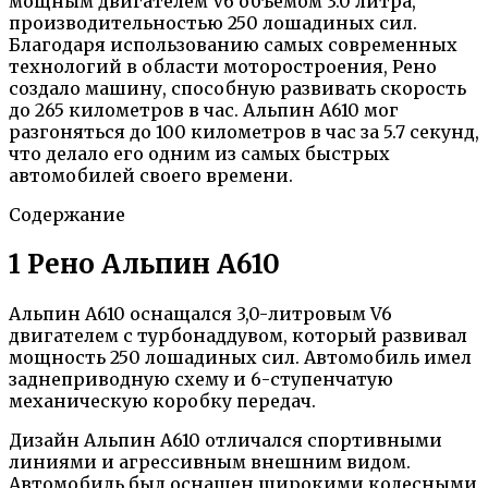
мощным двигателем V6 объёмом 3.0 литра,
производительностью 250 лошадиных сил.
Благодаря использованию самых современных
технологий в области моторостроения, Рено
создало машину, способную развивать скорость
до 265 километров в час. Альпин А610 мог
разгоняться до 100 километров в час за 5.7 секунд,
что делало его одним из самых быстрых
автомобилей своего времени.
Содержание
1 Рено Альпин А610
Альпин А610 оснащался 3,0-литровым V6
двигателем с турбонаддувом, который развивал
мощность 250 лошадиных сил. Автомобиль имел
заднеприводную схему и 6-ступенчатую
механическую коробку передач.
Дизайн Альпин А610 отличался спортивными
линиями и агрессивным внешним видом.
Автомобиль был оснащен широкими колесными