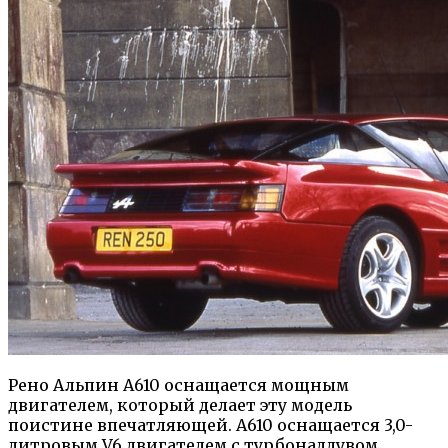
Рено Альпин А610 оснащается мощным
двигателем, который делает эту модель
поистине впечатляющей. А610 оснащается 3,0-
литровым V6 двигателем с турбонаддувом,