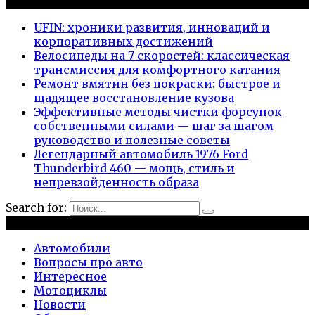
Новые публикации
UFIN: хроники развития, инноваций и
корпоративных достижений
Велосипеды на 7 скоростей: классическая
трансмиссия для комфортного катания
Ремонт вмятин без покраски: быстрое и
щадящее восстановление кузова
Эффективные методы чистки форсунок
собственными силами — шаг за шагом
руководство и полезные советы
Легендарный автомобиль 1976 Ford
Thunderbird 460 — мощь, стиль и
непревзойденность образа
Search for:
Рубрики
Автомобили
Вопросы про авто
Интересное
Мотоциклы
Новости