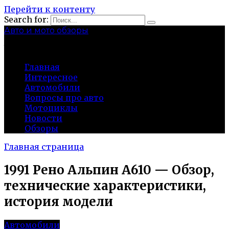
Перейти к контенту
Search for:
Авто и мото обзоры
bibika-nt.ru
Главная
Интересное
Автомобили
Вопросы про авто
Мотоциклы
Новости
Обзоры
Главная страница
1991 Рено Альпин А610 — Обзор,
технические характеристики,
история модели
Автомобили