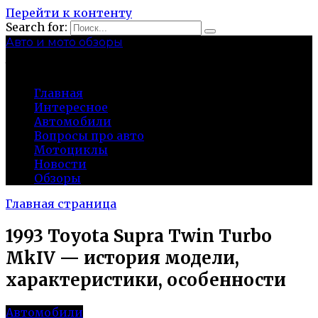
Перейти к контенту
Search for:
Авто и мото обзоры
bibika-nt.ru
Главная
Интересное
Автомобили
Вопросы про авто
Мотоциклы
Новости
Обзоры
Главная страница
1993 Toyota Supra Twin Turbo
MkIV — история модели,
характеристики, особенности
Автомобили