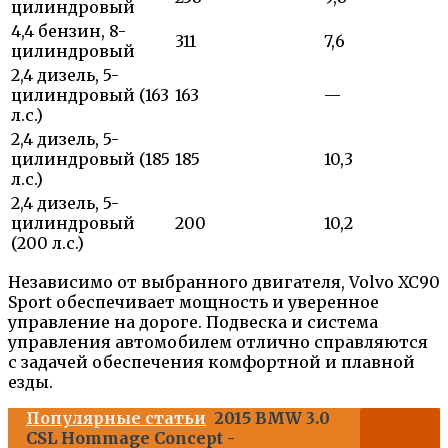
цилиндровый
4,4 бензин, 8-
311
7,6
цилиндровый
2,4 дизель, 5-
цилиндровый (163
163
—
л.с.)
2,4 дизель, 5-
цилиндровый (185
185
10,3
л.с.)
2,4 дизель, 5-
цилиндровый
200
10,2
(200 л.с.)
Независимо от выбранного двигателя, Volvo XC90
Sport обеспечивает мощность и уверенное
управление на дороге. Подвеска и система
управления автомобилем отлично справляются
с задачей обеспечения комфортной и плавной
езды.
Популярные статьи
2015 BMW 3.0
CSL Hommage Concept -