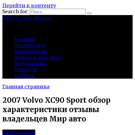
Перейти к контенту
Search for:
Авто и мото обзоры
bibika-nt.ru
Главная
Интересное
Автомобили
Вопросы про авто
Мотоциклы
Новости
Обзоры
Главная страница
2007 Volvo XC90 Sport обзор
характеристики отзывы
владельцев Мир авто
Автомобили