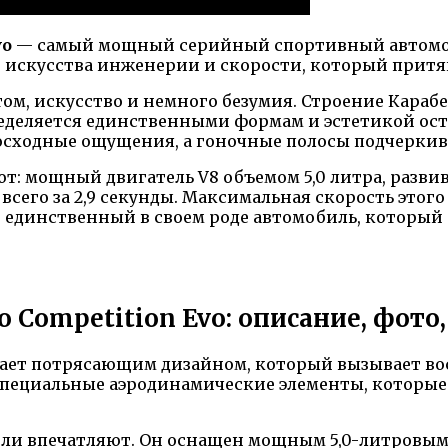
vo
— самый мощный серийный спортивный автомоб
 искусства инженерии и скорости, который притяг
м, искусство и немного безумия. Строение Карабе
пределяется единственными формам и эстетикой о
осходные ощущения, а гоночные полосы подчеркив
т: мощный двигатель V8 объемом 5,0 литра, разв
всего за 2,9 секунды. Максимальная скорость этого 
о единственный в своем роде автомобиль, который 
do Competition Evo: описание, фот
ет потрясающим дизайном, который вызывает вост
 специальные аэродинамические элементы, которы
и впечатляют. Он оснащен мощным 5,0-литровым 