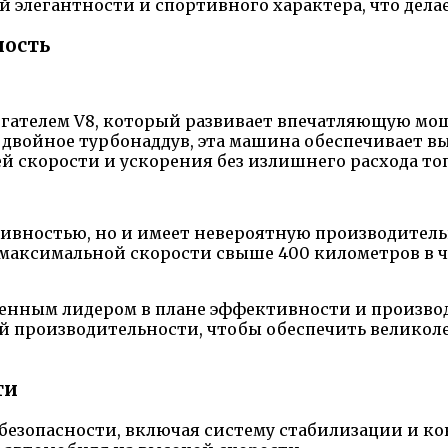
й элегантности и спортивного характера, что дел
ность
игателем V8, который развивает впечатляющую мощ
 двойное турбонаддув, эта машина обеспечивает в
ей скорости и ускорения без излишнего расхода то
тивностью, но и имеет невероятную производительн
ть максимальной скорости свыше 400 километров в ч
йденным лидером в плане эффективности и произво
ой производительности, чтобы обеспечить велико
ти
езопасности, включая систему стабилизации и кон