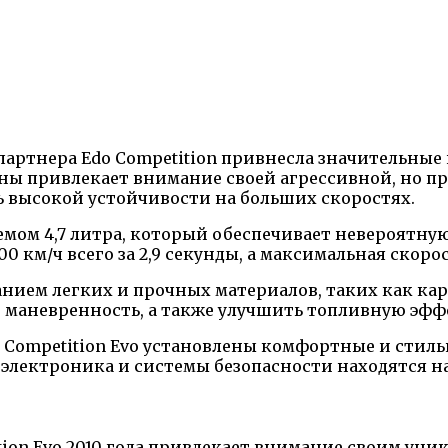
партнера Edo Competition привнесла значительные
ы привлекает внимание своей агрессивной, но пр
ь высокой устойчивости на больших скоростях.
ом 4,7 литра, который обеспечивает невероятную 
100 км/ч всего за 2,9 секунды, а максимальная скоро
нием легких и прочных материалов, таких как кар
о маневренность, а также улучшить топливную эфф
do Competition Evo установлены комфортные и стил
 электроника и системы безопасности находятся н
tition Evo 2010 года привлекает внимание своим у