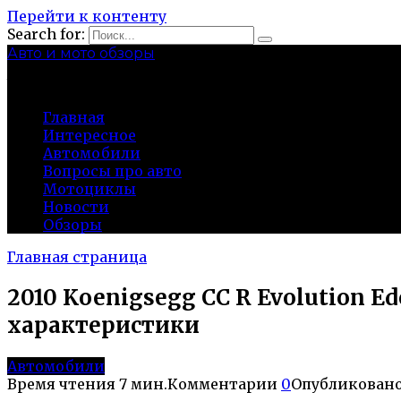
Перейти к контенту
Search for:
Авто и мото обзоры
bibika-nt.ru
Главная
Интересное
Автомобили
Вопросы про авто
Мотоциклы
Новости
Обзоры
Главная страница
2010 Koenigsegg CC R Evolution E
характеристики
Автомобили
Время чтения
7 мин.
Комментарии
0
Опубликован