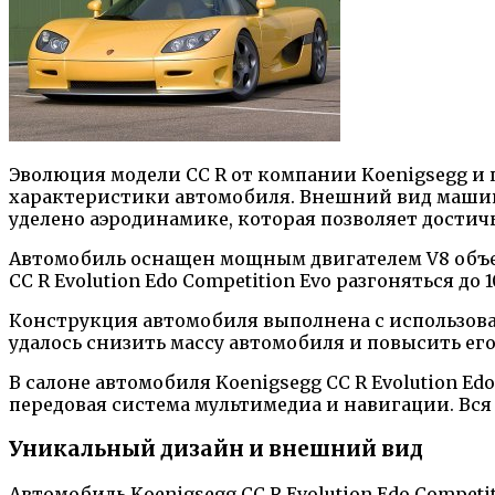
Эволюция модели CC R от компании Koenigsegg и 
характеристики автомобиля. Внешний вид машин
уделено аэродинамике, которая позволяет достич
Автомобиль оснащен мощным двигателем V8 объем
CC R Evolution Edo Competition Evo разгоняться до 
Конструкция автомобиля выполнена с использова
удалось снизить массу автомобиля и повысить ег
В салоне автомобиля Koenigsegg CC R Evolution E
передовая система мультимедиа и навигации. Вся
Уникальный дизайн и внешний вид
Автомобиль Koenigsegg CC R Evolution Edo Compe