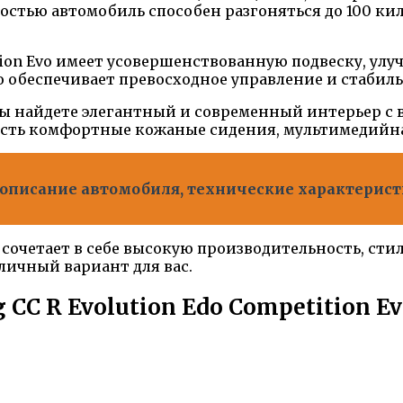
тью автомобиль способен разгоняться до 100 килом
etition Evo имеет усовершенствованную подвеску, 
 обеспечивает превосходное управление и стабиль
vo вы найдете элегантный и современный интерьер
есть комфортные кожаные сидения, мультимедийна
P - описание автомобиля, технические характери
очетает в себе высокую производительность, сти
тличный вариант для вас.
CC R Evolution Edo Competition E