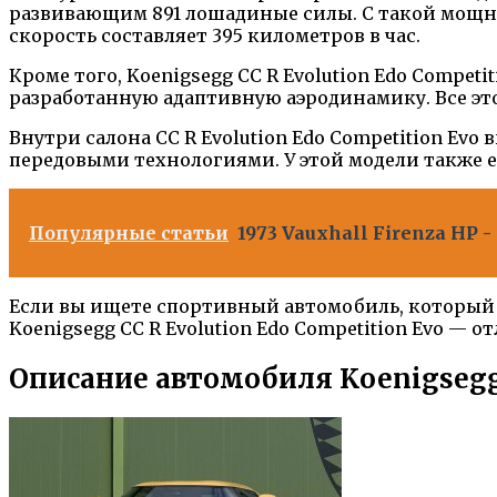
развивающим 891 лошадиные силы. С такой мощнос
скорость составляет 395 километров в час.
Кроме того, Koenigsegg CC R Evolution Edo Comp
разработанную адаптивную аэродинамику. Все это
Внутри салона CC R Evolution Edo Competition E
передовыми технологиями. У этой модели также 
Популярные статьи
1973 Vauxhall Firenza H
Если вы ищете спортивный автомобиль, который с
Koenigsegg CC R Evolution Edo Competition Evo — о
Описание автомобиля Koenigsegg 