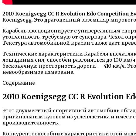
2010 Koenigsegg CC R Evolution Edo Competition E
Koenigsegg. Это драгоценный экземпляр мирового
Карабель эволюционирует с универсальным спорто
утонченность, требуемую от суперкара. Чехол о
Текстура автомобильной краски также дает прев
Технические характеристики Карабеля впечатляю
лошадиных сил, способен разгоняться до 100 км/ч 
бесконечную просторность дороги — 410 км/ч. Эт
невообразимое измерение.
Содержание
2010 Koenigsegg CC R Evolution E
Этот двухместный спортивный автомобиль облада
оригинальным кузовом из углепластика и имеет
производительность.
Конкурентоспособные характеристики этой модел