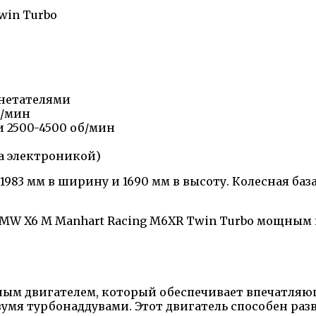
win Turbo
гнетателями
б/мин
 2500-4500 об/мин
на электроникой)
983 мм в ширину и 1690 мм в высоту. Колесная база
BMW X6 M Manhart Racing M6XR Twin Turbo мощным
щным двигателем, который обеспечивает впечатля
вумя турбонаддувами. Этот двигатель способен раз