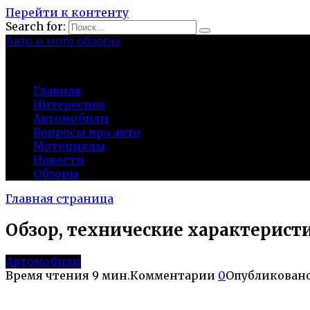
Перейти к контенту
Search for:
Авто и мото обзоры
bibika-nt.ru
Главная
Интересное
Автомобили
Вопросы про авто
Мотоциклы
Новости
Обзоры
Главная страница
Обзор, технические характерист
Автомобили
Время чтения
9 мин.
Комментарии
0
Опубликован