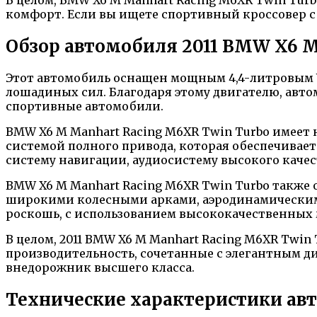
комфорт. Если вы ищете спортивный кроссовер с
Обзор автомобиля 2011 BMW X6 M
Этот автомобиль оснащен мощным 4,4-литровым 
лошадиных сил. Благодаря этому двигателю, автом
спортивные автомобили.
BMW X6 M Manhart Racing M6XR Twin Turbo имеет
системой полного привода, которая обеспечивает
систему навигации, аудиосистему высокого каче
BMW X6 M Manhart Racing M6XR Twin Turbo также
широкими колесными арками, аэродинамическим 
роскошь, с использованием высококачественных 
В целом, 2011 BMW X6 M Manhart Racing M6XR Twi
производительность, сочетанные с элегантным д
внедорожник высшего класса.
Технические характеристики ав