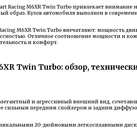
t Racing M6XR Twin Turbo привлекает внимание на
й образ. Кузов автомобиля выполнен в современн
acing M6XR Twin Turbo впечатляют: мощность двиг
иссностью. Отличное соотношение мощности и ком
тельность и комфорт.
6XR Twin Turbo: обзор, техническ
 элегантный и агрессивный внешний вид, сочетающ
лее сильным передним спойлером и задним диффу
никальными 20-дюймовыми легкосплавными диска