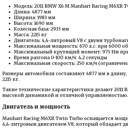
Модель: 2011 BMW X6 M Manhart Racing M6XR T
Длина: 4877 мм
Ширина: 1983 мм
Высота: 1690 мм
Колесная база: 2933 мм
Масса: 2215 кг
Двигатель: 4,4-литровый V8 с двумя турбона
Максимальная мощность: 670 л.с. при 6000 о
Максимальный крутящий момент: 975 Нм при
Время разгона 0-100 км/ч: 4,2 секунды
Максимальная скорость: 250 км/ч (ограниче
Размеры автомобиля составляют 4877 мм в длину, 1
2215 кг.
Такие технические характеристики делают 2011 
высокой динамикой и отличной управляемостью.
Двигатель и мощность
Manhart Racing M6XR Twin Turbo оснащается мо
4,4-литровым двигателем V8, который обладает д