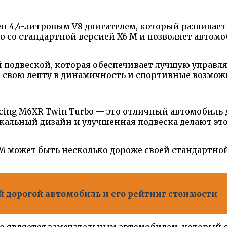
н 4,4-литровым V8 двигателем, который развивает
со стандартной версией X6 M и позволяет автомоби
одвеской, которая обеспечивает лучшую управляе
т свою лепту в динамичность и спортивные возмож
cing M6XR Twin Turbo — это отличный автомобиль д
кальный дизайн и улучшенная подвеска делают это
 M может быть несколько дороже своей стандартной
й дорогой автомобиль и его рейтинг стоимости
o является замечательным автомобилем, который с