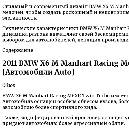
Стильный и современный дизайн BMW X6 M Manhar
мелочей, чтобы создать роскошный и неповторимы
элегантность.
Технические характеристики BMW X6 M Manhart R
динамика разгона впечатляет своей бескомпром
выбором для автолюбителей, ценящих производи
Содержание
2011 BMW X6 M Manhart Racing M
[Автомобили Auto]
Обзор
BMW X6 M Manhart Racing M6XR Twin Turbo имеет
Автомобиль оснащен особым обвесом кузова, бо
автомобилю более спортивного вида.
Также, модифицированный кроссовер оснащен у
придают автомобилю более агрессивный облик.