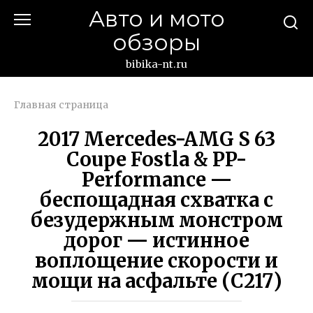
Перейти
Авто и мото
к
обзоры
контенту
bibika-nt.ru
Главная страница
2017 Mercedes-AMG S 63
Coupe Fostla & PP-
Performance —
беспощадная схватка с
безудержным монстром
дорог — истинное
воплощение скорости и
мощи на асфальте (C217)