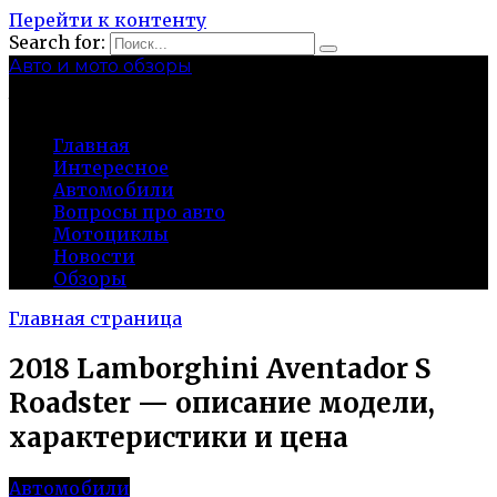
Перейти к контенту
Search for:
Авто и мото обзоры
bibika-nt.ru
Главная
Интересное
Автомобили
Вопросы про авто
Мотоциклы
Новости
Обзоры
Главная страница
2018 Lamborghini Aventador S
Roadster — описание модели,
характеристики и цена
Автомобили