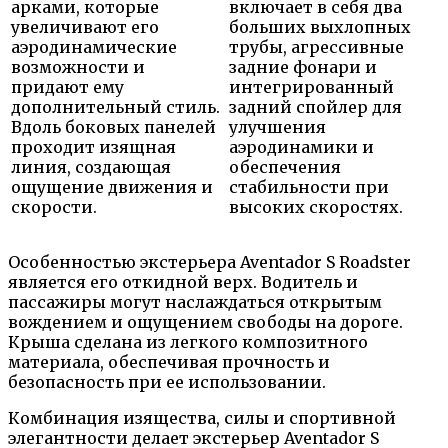
арками, которые
включает в себя два
увеличивают его
больших выхлопных
аэродинамические
трубы, агрессивные
возможности и
задние фонари и
придают ему
интегрированный
дополнительный стиль.
задний спойлер для
Вдоль боковых панелей
улучшения
проходит изящная
аэродинамики и
линия, создающая
обеспечения
ощущение движения и
стабильности при
скорости.
высоких скоростях.
Особенностью экстерьера Aventador S Roadster
является его откидной верх. Водитель и
пассажиры могут наслаждаться открытым
вождением и ощущением свободы на дороге.
Крыша сделана из легкого композитного
материала, обеспечивая прочность и
безопасность при ее использовании.
Комбинация изящества, силы и спортивной
элегантности делает экстерьер Aventador S