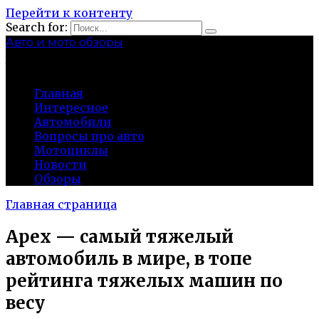
Перейти к контенту
Search for:
Авто и мото обзоры
bibika-nt.ru
Главная
Интересное
Автомобили
Вопросы про авто
Мотоциклы
Новости
Обзоры
Главная страница
Apex — самый тяжелый
автомобиль в мире, в топе
рейтинга тяжелых машин по
весу