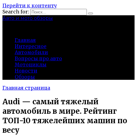
Перейти к контенту
Search for:
Авто и мото обзоры
bibika-nt.ru
Главная
Интересное
Автомобили
Вопросы про авто
Мотоциклы
Новости
Обзоры
Главная страница
Audi — самый тяжелый
автомобиль в мире. Рейтинг
ТОП-10 тяжелейших машин по
весу