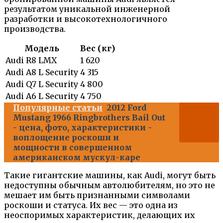
результатом уникальной инженерной
разработки и высокотехнологичного
производства.
Модель
Вес (кг)
Audi R8 LMX
1 620
Audi A8 L Security
4 315
Audi Q7 L Security
4 800
Audi A6 L Security
4 750
Популярные статьи
2012 Ford
Mustang 1966 Ringbrothers Bail Out
- цена, фото, характеристики -
воплощение роскоши и
мощности в совершенном
американском мускул-каре
Такие гигантские машины, как Audi, могут быть
недоступны обычным автолюбителям, но это не
мешает им быть признанными символами
роскоши и статуса. Их вес — это одна из
неоспоримых характеристик, делающих их