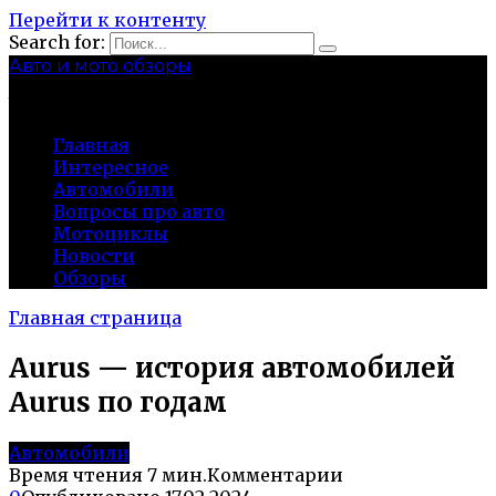
Перейти к контенту
Search for:
Авто и мото обзоры
bibika-nt.ru
Главная
Интересное
Автомобили
Вопросы про авто
Мотоциклы
Новости
Обзоры
Главная страница
Aurus — история автомобилей
Aurus по годам
Автомобили
Время чтения
7 мин.
Комментарии