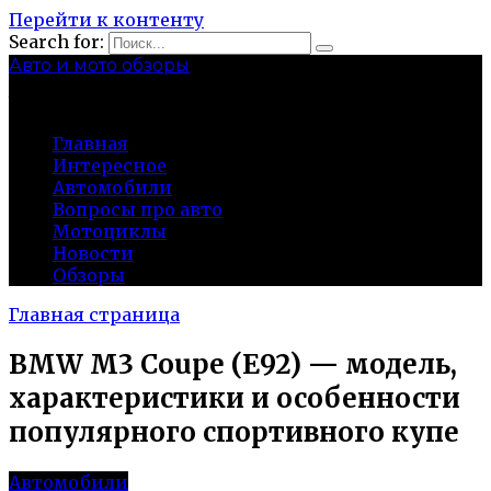
Перейти к контенту
Search for:
Авто и мото обзоры
bibika-nt.ru
Главная
Интересное
Автомобили
Вопросы про авто
Мотоциклы
Новости
Обзоры
Главная страница
BMW M3 Coupe (E92) — модель,
характеристики и особенности
популярного спортивного купе
Автомобили