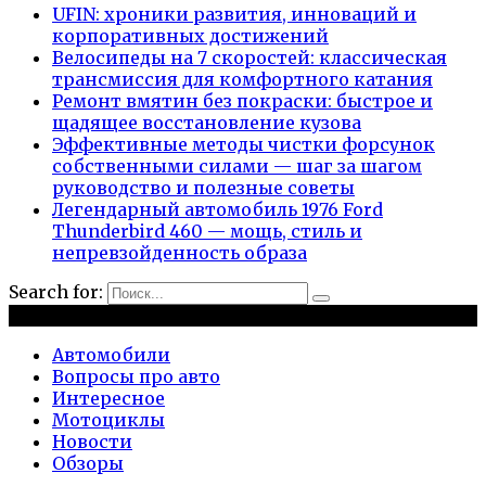
UFIN: хроники развития, инноваций и
корпоративных достижений
Велосипеды на 7 скоростей: классическая
трансмиссия для комфортного катания
Ремонт вмятин без покраски: быстрое и
щадящее восстановление кузова
Эффективные методы чистки форсунок
собственными силами — шаг за шагом
руководство и полезные советы
Легендарный автомобиль 1976 Ford
Thunderbird 460 — мощь, стиль и
непревзойденность образа
Search for:
Рубрики
Автомобили
Вопросы про авто
Интересное
Мотоциклы
Новости
Обзоры