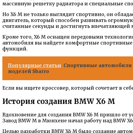
массивную решетку радиатора и специальные спо
Но X6 M не только выглядит спортивно, он обла
двигатель, который способен развивать огромную
считанные секунды и достигнуть впечатляющей 
Кроме того, X6 M оснащен передовыми технология
автомобиля вы найдете комфортные спортивные 
функций.
Популярные статьи
Спортивные автомобили S
моделей Sbarro
Если вы ищете кроссовер, который сочетает в се
История создания BMW X6 M
Вдохновение для создания BMW X6 M пришло от ус
Завод BMW M в Мюнхене начал работу над BMW X6 M
Целью разработки BMW X6 M было создание автом