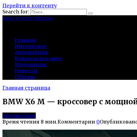
Перейти к контенту
Search for:
Авто и мото обзоры
bibika-nt.ru
Главная
Интересное
Автомобили
Вопросы про авто
Мотоциклы
Новости
Обзоры
Главная страница
BMW X6 M — кроссовер с мощно
Автомобили
Время чтения
8 мин.
Комментарии
0
Опубликован