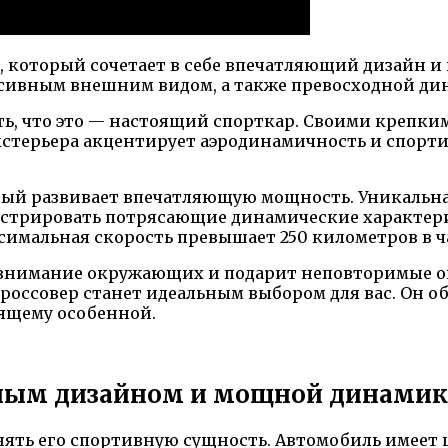
 который сочетает в себе впечатляющий дизайн и
сивным внешним видом, а также превосходной ди
ять, что это — настоящий спорткар. Своими креп
кстерьера акцентирует аэродинамичность и спорти
ый развивает впечатляющую мощность. Уникальн
нстрировать потрясающие динамические характерис
аксимальная скорость превышает 250 километров в ч
 внимание окружающих и подарит неповторимые о
россовер станет идеальным выбором для вас. Он об
оящему особенной.
вным дизайном и мощной динами
онять его спортивную сущность. Автомобиль имее