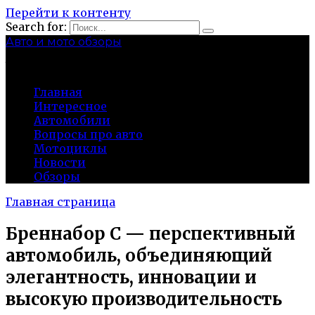
Перейти к контенту
Search for:
Авто и мото обзоры
bibika-nt.ru
Главная
Интересное
Автомобили
Вопросы про авто
Мотоциклы
Новости
Обзоры
Главная страница
Бреннабор С — перспективный
автомобиль, объединяющий
элегантность, инновации и
высокую производительность