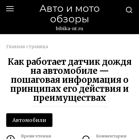
Перейти
Авто и мото
к
обзоры
контенту
bibika-nt.ru
Главная страница
Как работает датчик дождя
на автомобиле —
пошаговая информация о
принципах его действия и
преимуществах
Автомобили
Время чтения
Комментарии