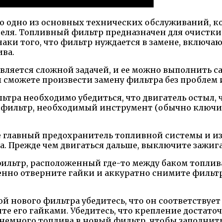
то одно из основных технических обслуживаний, к
ля. Топливный фильтр предназначен для очистки 
аки того, что фильтр нуждается в замене, включа
ва.
является сложной задачей, и ее можно выполнить
 сможете произвести замену фильтра без проблем и
тра необходимо убедиться, что двигатель остыл, 
ый фильтр, необходимый инструмент (обычно ключи
главный предохранитель топливной системы и изв
ра. Прежде чем двигаться дальше, выключите зажи
ильтр, расположенный где-то между баком топлива
нно отверните гайки и аккуратно снимите фильтр
й нового фильтра убедитесь, что он соответствуе
е его гайками. Убедитесь, что крепление достаточ
немного топлива в новый фильтр, чтобы заполнить