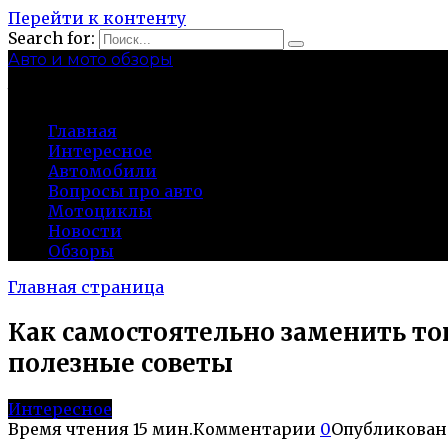
Перейти к контенту
Search for:
Авто и мото обзоры
bibika-nt.ru
Главная
Интересное
Автомобили
Вопросы про авто
Мотоциклы
Новости
Обзоры
Главная страница
Как самостоятельно заменить т
полезные советы
Интересное
Время чтения
15 мин.
Комментарии
0
Опубликован