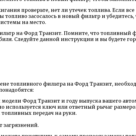
гания проверьте, нет ли утечек топлива. Если вс
ы топливо засосалось в новый фильтр и убедитесь, 
истемы на место.
льтр на Форд Транзит. Помните, что топливный 
биля. Следуйте данной инструкции и вы будете г
мене топливного фильтра на Форд Транзит, необхо
понадобятся:
модели Форд Транзит и году выпуска вашего авто
о используется ключ или ответный рычаг размером
 топливных передач на руки.
т загрязнений.
вы можете приступить к самому процессу замены то