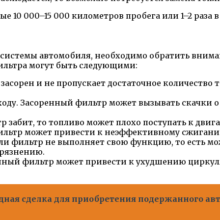
 10 000–15 000 километров пробега или 1–2 раза в 
 системы автомобиля, необходимо обратить вним
ильтра могут быть следующими:
асорен и не пропускает достаточное количество то
ходу. Засоренный фильтр может вызывать скачки о
р забит, то топливо может плохо поступать к двига
льтр может привести к неэффективному сжиганию 
ли фильтр не выполняет свою функцию, то есть мо
грязнению.
нный фильтр может привести к ухудшению циркуляц
годная сделка для приобретения подержанного ав