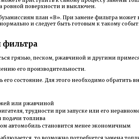
на ровной поверхности и выключен.
узамиссиям план «B». При замене фильтра может в
нормально и следует быть готовым к такому событию
 фильтра
ться грязью, песком, ржавчиной и другими примес
шению его производительности.
ь его состояние. Для этого необходимо обратить 
ажей или ржавчиной
гателя, трудности при запуске или его неравном
и подачи топлива
этом автомобиль становится менее экономичным
аблюдается, то возможно потребуется замена топл