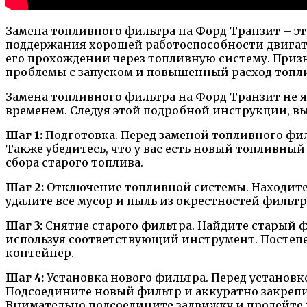
Замена топливного фильтра на Форд Транзит – э
поддержания хорошей работоспособности двигате
его прохождении через топливную систему. Призн
проблемы с запуском и повышенный расход топли
Замена топливного фильтра на Форд Транзит не 
временем. Следуя этой подробной инструкции, вы
Шаг 1:
Подготовка. Перед заменой топливного филь
Также убедитесь, что у вас есть новый топливн
сбора старого топлива.
Шаг 2:
Отключение топливной системы. Находите 
удалите все мусор и пыль из окрестностей фильт
Шаг 3:
Снятие старого фильтра. Найдите старый ф
используя соответствующий инструмент. Постепе
контейнер.
Шаг 4:
Установка нового фильтра. Перед установко
Подсоедините новый фильтр и аккуратно закрепит
Внимательно подсоедините задвижку и пролейте 