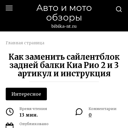
Перейти
Авто и мото
к
обзоры
контенту
bibika-nt.ru
Главная страница
Как заменить сайлентблок
задней балки Киа Рио 2 и 3
артикул и инструкция
Интересное
Время чтения
Комментарии
13 мин.
0
Опубликовано