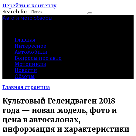
Перейти к контенту
Search for:
Авто и мото обзоры
bibika-nt.ru
Главная
Интересное
Автомобили
Вопросы про авто
Мотоциклы
Новости
Обзоры
Главная страница
Культовый Гелендваген 2018
года — новая модель, фото и
цена в автосалонах,
информация и характеристики