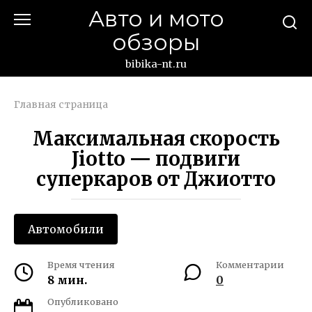
Перейти
Авто и мото
к
обзоры
контенту
bibika-nt.ru
Главная страница
Максимальная скорость
Jiotto — подвиги
суперкаров от Джиотто
Автомобили
Время чтения
Комментарии
8 мин.
0
Опубликовано