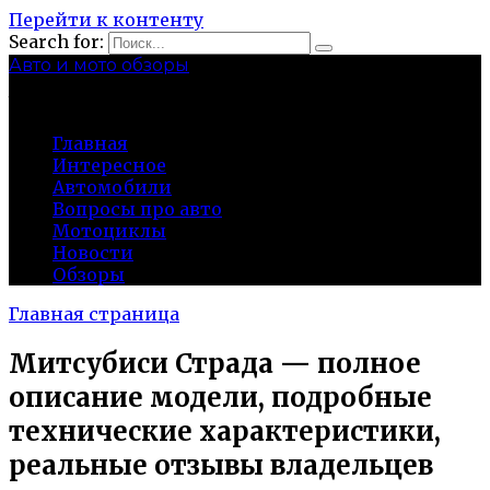
Перейти к контенту
Search for:
Авто и мото обзоры
bibika-nt.ru
Главная
Интересное
Автомобили
Вопросы про авто
Мотоциклы
Новости
Обзоры
Главная страница
Митсубиси Страда — полное
описание модели, подробные
технические характеристики,
реальные отзывы владельцев