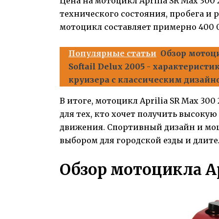
Цена на мотоцикл Aprilia SR Max 300
технического состояния, пробега и 
мотоцикл составляет примерно 400 
Популярные статьи
Обзор мотоци
Softail Delux 2005 - характерист
круизера с классическим дизайн
В итоге, мотоцикл Aprilia SR Max 30
для тех, кто хочет получить высоку
движения. Спортивный дизайн и мо
выбором для городской езды и длите
Обзор мотоцикла Ap