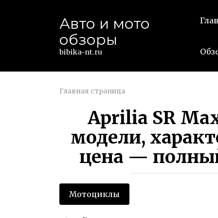
Перейти
к
Авто и мото
Гла
контенту
обзоры
Обз
bibika-nt.ru
Главная страница
Aprilia SR Ma
модели, характ
цена — полны
Мотоциклы