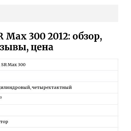
 Max 300 2012: обзор,
тзывы, цена
a SR Max 300
илиндровый, четырехтактный
³
тор