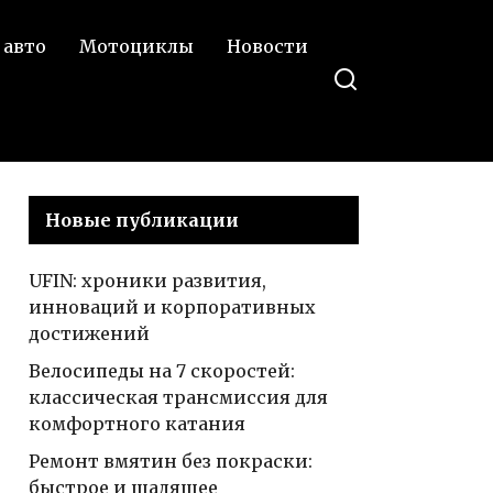
уникальный и мощный
кте
 авто
Мотоциклы
Новости
автомобиль для
истинных ценителей
комфорта
Новые публикации
UFIN: хроники развития,
инноваций и корпоративных
достижений
Велосипеды на 7 скоростей:
классическая трансмиссия для
комфортного катания
Ремонт вмятин без покраски:
быстрое и щадящее