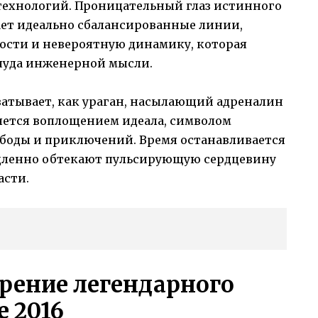
технологий. Проницательный глаз истинного
ает идеально сбалансированные линии,
ости и невероятную динамику, которая
чуда инженерной мысли.
хватывает, как ураган, насылающий адреналин
ляется воплощением идеала, символом
ободы и приключений. Время останавливается
едленно обтекают пульсирующую сердцевину
асти.
рение легендарного
e 2016