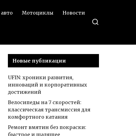
онтакте
подробные
 авто
Мотоциклы
Новости
характеристики
и информация
Новые публикации
UFIN: хроники развития,
инноваций и корпоративных
достижений
Велосипеды на 7 скоростей:
классическая трансмиссия для
комфортного катания
Ремонт вмятин без покраски:
быстрое и щадящее