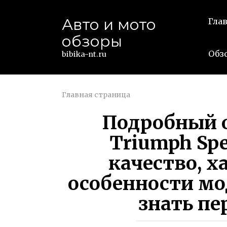
Перейти
к
Авто и мото
Гла
контенту
обзоры
Обз
bibika-nt.ru
Главная страница
Подробный 
Triumph Spe
качество, х
особенности мо
знать пе