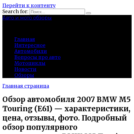
Перейти к контенту
Search for:
Авто и мото обзоры
bibika-nt.ru
Главная
Интересное
Автомобили
Вопросы про авто
Мотоциклы
Новости
Обзоры
Главная страница
Обзор автомобиля 2007 BMW M5
Touring (E61) — характеристики,
цена, отзывы, фото. Подробный
обзор популярного