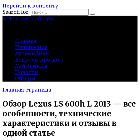
Перейти к контенту
Search for:
Авто и мото обзоры
bibika-nt.ru
Главная
Интересное
Автомобили
Вопросы про авто
Мотоциклы
Новости
Обзоры
Главная страница
Обзор Lexus LS 600h L 2013 — все
особенности, технические
характеристики и отзывы в
одной статье