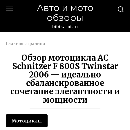
Перейти
Авто и мото
к
обзоры
контенту
bibika-nt.ru
Главная страница
Обзор мотоцикла AC
Schnitzer F 800S Twinstar
2006 — идеально
сбалансированное
сочетание элегантности и
мощности
Мотоциклы