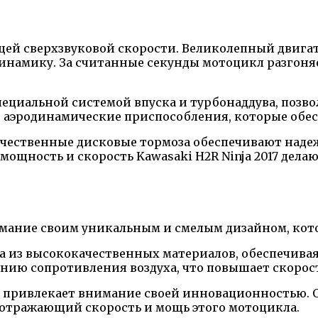
ющей сверхзвуковой скорости. Великолепный двига
намику. За считанные секунды мотоцикл разгоняе
циальной системой впуска и турбонаддува, позв
е аэродинамические приспособления, которые обес
чественные дисковые тормоза обеспечивают надеж
мощность и скорость Kawasaki H2R Ninja 2017 дела
имание своим уникальным и смелым дизайном, кот
из высококачественных материалов, обеспечивая 
ению сопротивления воздуха, что повышает скорос
17 привлекает внимание своей инновационностью.
 отражающий скорость и мощь этого мотоцикла.