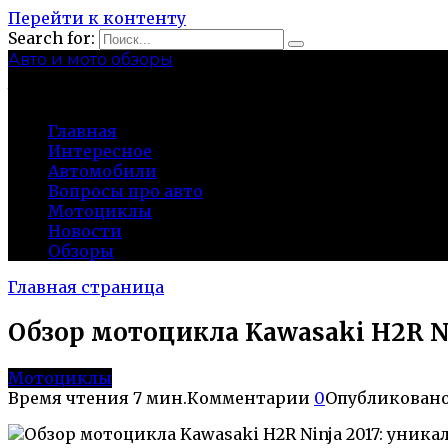
Перейти к контенту
Search for:
Авто и мото обзоры
bibika-nt.ru
Главная
Интересное
Автомобили
Вопросы про авто
Мотоциклы
Новости
Обзоры
Главная страница
Обзор мотоцикла Kawasaki H2R N
Мотоциклы
Время чтения
7 мин.
Комментарии
0
Опубликован