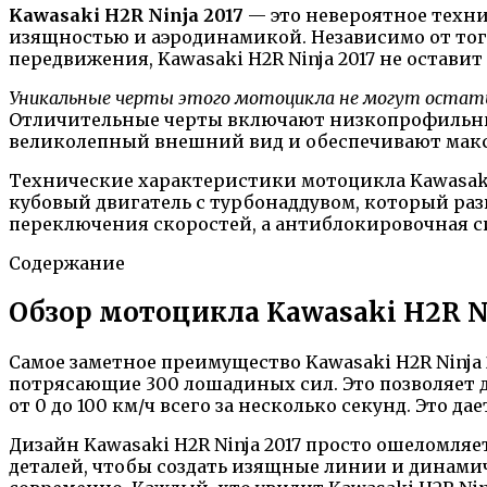
Kawasaki H2R Ninja 2017
— это невероятное техни
изящностью и аэродинамикой. Независимо от тог
передвижения, Kawasaki H2R Ninja 2017 не остави
Уникальные черты этого мотоцикла не могут остат
Отличительные черты включают низкопрофильны
великолепный внешний вид и обеспечивают мак
Технические характеристики мотоцикла Kawasaki 
кубовый двигатель с турбонаддувом, который ра
переключения скоростей, а антиблокировочная с
Содержание
Обзор мотоцикла Kawasaki H2R Ni
Самое заметное преимущество Kawasaki H2R Ninja
потрясающие 300 лошадиных сил. Это позволяет д
от 0 до 100 км/ч всего за несколько секунд. Это 
Дизайн Kawasaki H2R Ninja 2017 просто ошеломля
деталей, чтобы создать изящные линии и динамич