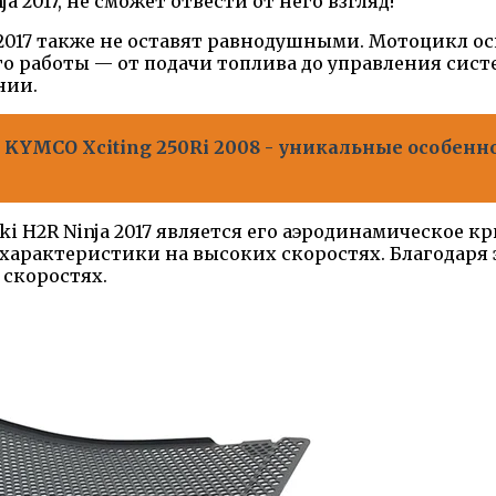
 2017, не сможет отвести от него взгляд!
 2017 также не оставят равнодушными. Мотоцикл 
о работы — от подачи топлива до управления систем
нии.
KYMCO Xciting 250Ri 2008 - уникальные особенн
 H2R Ninja 2017 является его аэродинамическое кр
рактеристики на высоких скоростях. Благодаря эт
 скоростях.