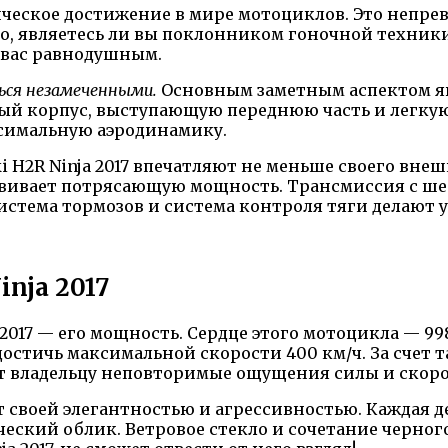
ческое достижение в мире мотоциклов. Это непре
о, являетесь ли вы поклонником гоночной техники
т вас равнодушным.
ься незамеченными.
Основным заметным аспектом я
й корпус, выступающую переднюю часть и легкую
симальную аэродинамику.
H2R Ninja 2017 впечатляют не меньше своего внеш
звивает потрясающую мощность. Трансмиссия с ше
истема тормозов и система контроля тяги делают 
nja 2017
 2017 — его мощность. Сердце этого мотоцикла — 9
остичь максимальной скорости 400 км/ч. За счет
дает владельцу неповторимые ощущения силы и скор
ет своей элегантностью и агрессивностью. Каждая
еский облик. Ветровое стекло и сочетание черного