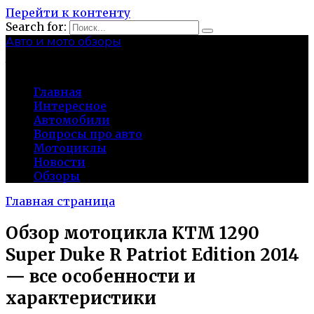
Перейти к контенту
Search for:
Авто и мото обзоры
bibika-nt.ru
Главная
Интересное
Автомобили
Вопросы про авто
Мотоциклы
Новости
Обзоры
Главная страница
Обзор мотоцикла KTM 1290
Super Duke R Patriot Edition 2014
— все особенности и
характеристики