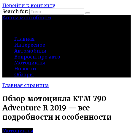
Перейти к контенту
Search for:
Авто и мото обзоры
bibika-nt.ru
Главная
Интересное
Автомобили
Вопросы про авто
Мотоциклы
Новости
Обзоры
Главная страница
Обзор мотоцикла KTM 790
Adventure R 2019 — все
подробности и особенности
Мотоциклы