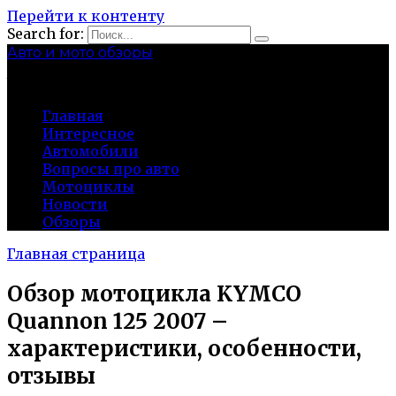
Перейти к контенту
Search for:
Авто и мото обзоры
bibika-nt.ru
Главная
Интересное
Автомобили
Вопросы про авто
Мотоциклы
Новости
Обзоры
Главная страница
Обзор мотоцикла KYMCO
Quannon 125 2007 –
характеристики, особенности,
отзывы