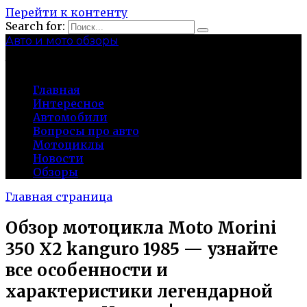
Перейти к контенту
Search for:
Авто и мото обзоры
bibika-nt.ru
Главная
Интересное
Автомобили
Вопросы про авто
Мотоциклы
Новости
Обзоры
Главная страница
Обзор мотоцикла Moto Morini
350 X2 kanguro 1985 — узнайте
все особенности и
характеристики легендарной