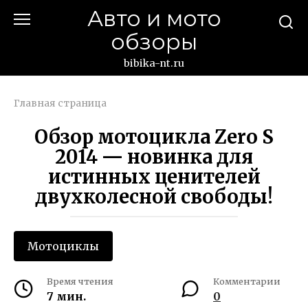
Перейти
Авто и мото
к
обзоры
контенту
bibika-nt.ru
Главная страница
Обзор мотоцикла Zero S
2014 — новинка для
истинных ценителей
двухколесной свободы!
Мотоциклы
Время чтения
Комментарии
7 мин.
0