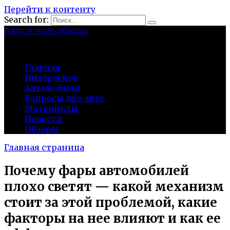
Перейти к контенту
Search for:
Авто и мото обзоры
bibika-nt.ru
Главная
Интересное
Автомобили
Вопросы про авто
Мотоциклы
Новости
Обзоры
Главная страница
Почему фары автомобилей
плохо светят — какой механизм
стоит за этой проблемой, какие
факторы на нее влияют и как ее