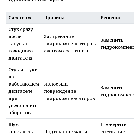
Симптом
Причина
Решение
Стук сразу
после
Застревание
Заменить
запуска
гидрокомпенсатора в
гидрокомпен
холодного
сжатом состоянии
двигателя
Стук и стуки
на
работающем
Износ или
Заменить
двигателе
повреждение
гидрокомпен
при
гидрокомпенсаторов
увеличении
оборотов
Шум
Проверить
снижается
Подтекание масла
состояние