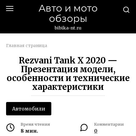
Перейти
Авто и мото
к
обзоры
контенту
bibika-nt.ru
Главная страница
Rezvani Tank X 2020 —
Презентация модели,
особенности и технические
характеристики
Автомобили
Время чтения
Комментарии
8 мин.
0