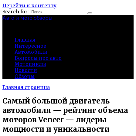
Перейти к контенту
Search for:
Авто и мото обзоры
bibika-nt.ru
Главная
Интересное
Автомобили
Вопросы про авто
Мотоциклы
Новости
Обзоры
Главная страница
Самый большой двигатель
автомобиля — рейтинг объема
моторов Vencer — лидеры
мощности и уникальности