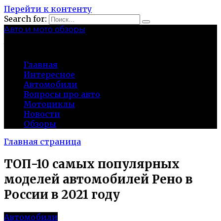
Перейти к контенту
Search for:
Авто и мото обзоры
bibika-nt.ru
Главная
Интересное
Автомобили
Вопросы про авто
Мотоциклы
Новости
Обзоры
Главная страница
ТОП-10 самых популярных
моделей автомобилей Рено в
России в 2021 году
Автомобили