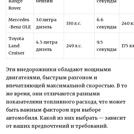
Range
бензин
секунды
Rover
Mercedes
3.0 литра
6.6
330 л.с.
240 
-Benz GLE
дизель
секунды
Toyota
4.5 литра
9.5
Land
249 л.с.
175 к
дизель
секунды
Cruiser
Эти внедорожники обладают мощными
двигателями, быстрым разгоном и
впечатляющей максимальной скоростью. В то
же время, они отличаются разными
показателями топливного расхода, что может
быть важным фактором при выборе
автомобиля. Какой из них выбрать — зависит
от ваших предпочтений и требований.