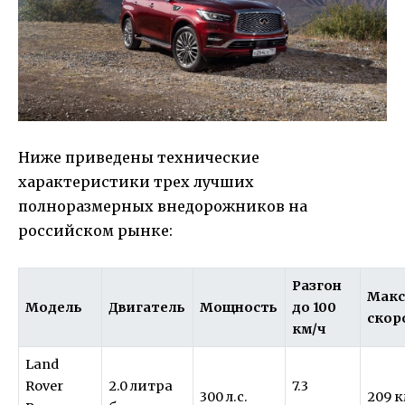
Ниже приведены технические
характеристики трех лучших
полноразмерных внедорожников на
российском рынке:
Разгон
Макс
Модель
Двигатель
Мощность
до 100
скор
км/ч
Land
Rover
2.0 литра
7.3
300 л.с.
209 