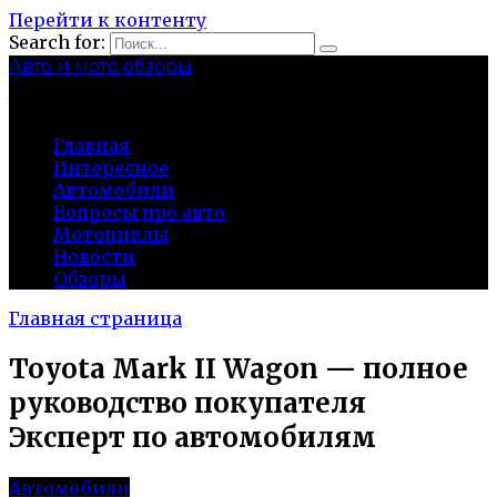
Перейти к контенту
Search for:
Авто и мото обзоры
bibika-nt.ru
Главная
Интересное
Автомобили
Вопросы про авто
Мотоциклы
Новости
Обзоры
Главная страница
Toyota Mark II Wagon — полное
руководство покупателя
Эксперт по автомобилям
Автомобили