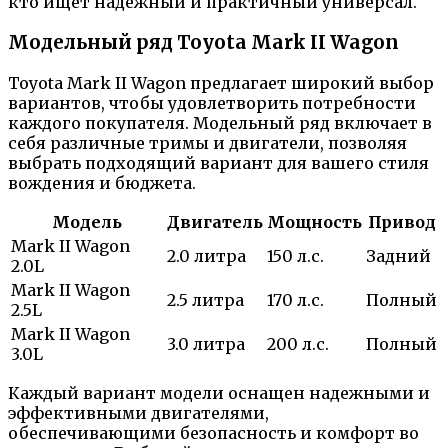
кто ищет надежный и практичный универсал.
Модельный ряд Toyota Mark II Wagon
Toyota Mark II Wagon предлагает широкий выбор
вариантов, чтобы удовлетворить потребности
каждого покупателя. Модельный ряд включает в
себя различные тримы и двигатели, позволяя
выбрать подходящий вариант для вашего стиля
вождения и бюджета.
Модель
Двигатель
Мощность
Привод
Mark II Wagon
2.0 литра
150 л.с.
Задний
2.0L
Mark II Wagon
2.5 литра
170 л.с.
Полный
2.5L
Mark II Wagon
3.0 литра
200 л.с.
Полный
3.0L
Каждый вариант модели оснащен надежными и
эффективными двигателями,
обеспечивающими безопасность и комфорт во