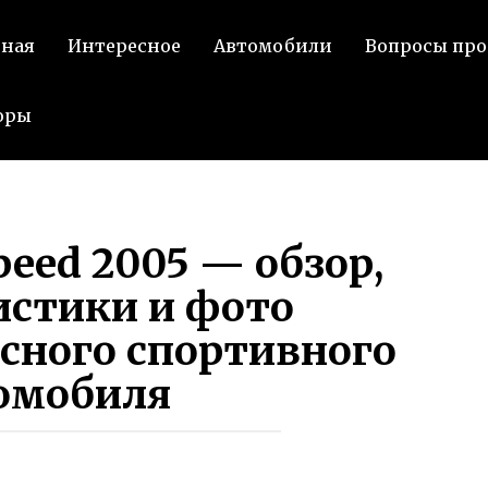
вная
Интересное
Автомобили
Вопросы про
оры
peed 2005 — обзор,
истики и фото
сного спортивного
омобиля