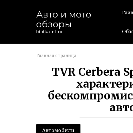
Перейти
к
Авто и мото
Гла
контенту
обзоры
Обз
bibika-nt.ru
Главная страница
TVR Cerbera S
характер
бескомпромис
авт
Автомобили