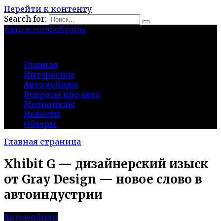
Перейти к контенту
Search for:
Авто и мото обзоры
bibika-nt.ru
Главная
Интересное
Автомобили
Вопросы про авто
Мотоциклы
Новости
Обзоры
Главная страница
Xhibit G — дизайнерский изыск
от Gray Design — новое слово в
автоиндустрии
Автомобили