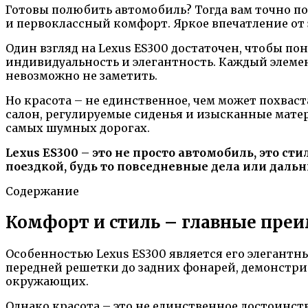
Готовы полюбить автомобиль? Тогда вам точно по
и первоклассный комфорт. Яркое впечатление от э
Один взгляд на Lexus ES300 достаточен, чтобы п
индивидуальность и элегантность. Каждый элеме
невозможно не заметить.
Но красота – не единственное, чем может похвас
салон, регулируемые сиденья и изысканные мате
самых шумных дорогах.
Lexus ES300 – это не просто автомобиль, это с
поездкой, будь то повседневные дела или даль
Содержание
Комфорт и стиль – главные преи
Особенностью Lexus ES300 является его элегантн
передней решетки до задних фонарей, демонстрир
окружающих.
Однако красота – это не единственное достоинст