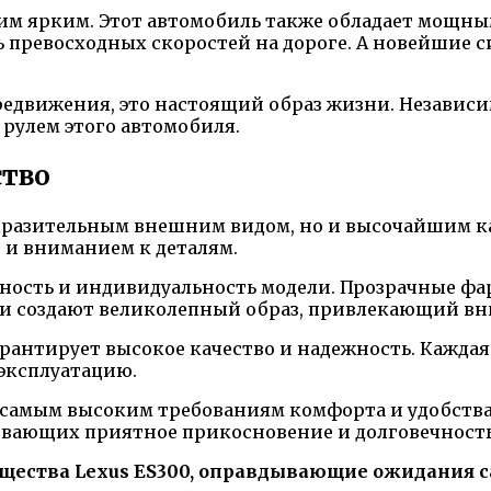
аким ярким. Этот автомобиль также обладает мощн
чь превосходных скоростей на дороге. А новейшие 
ередвижения, это настоящий образ жизни. Независим
рулем этого автомобиля.
ство
выразительным внешним видом, но и высочайшим к
 и вниманием к деталям.
ность и индивидуальность модели. Прозрачные фа
 создают великолепный образ, привлекающий вни
арантирует высокое качество и надежность. Кажда
 эксплуатацию.
т самым высоким требованиям комфорта и удобства
ивающих приятное прикосновение и долговечность
ущества Lexus ES300, оправдывающие ожидания 