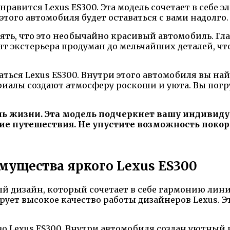
нравится Lexus ES300. Эта модель сочетает в себе
того автомобиля будет оставаться с вами надолго.
онять, что это необычайно красивый автомобиль. 
нт экстерьера продуман до мельчайших деталей, ч
таться Lexus ES300. Внутри этого автомобиля вы 
риалы создают атмосферу роскоши и уюта. Вы погр
тиль жизни. Эта модель подчеркнет вашу индиви
ние путешествия. Не упустите возможность поко
мущества яркого Lexus ES300
ый дизайн, который сочетает в себе гармонию лин
ует высокое качество работы дизайнеров Lexus. Э
во Lexus ES300. Внутри автомобиля создан уютный