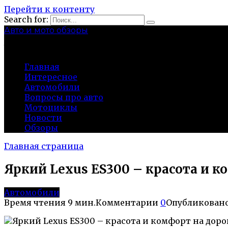
Перейти к контенту
Search for:
Авто и мото обзоры
bibika-nt.ru
Главная
Интересное
Автомобили
Вопросы про авто
Мотоциклы
Новости
Обзоры
Главная страница
Яркий Lexus ES300 – красота и к
Автомобили
Время чтения
9 мин.
Комментарии
0
Опубликован