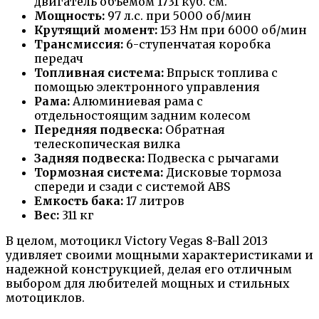
двигатель объемом 1731 куб. см.
Мощность:
97 л.с. при 5000 об/мин
Крутящий момент:
153 Нм при 6000 об/мин
Трансмиссия:
6-ступенчатая коробка
передач
Топливная система:
Впрыск топлива с
помощью электронного управления
Рама:
Алюминиевая рама с
отдельностоящим задним колесом
Передняя подвеска:
Обратная
телескопическая вилка
Задняя подвеска:
Подвеска с рычагами
Тормозная система:
Дисковые тормоза
спереди и сзади с системой ABS
Емкость бака:
17 литров
Вес:
311 кг
В целом, мотоцикл Victory Vegas 8-Ball 2013
удивляет своими мощными характеристиками и
надежной конструкцией, делая его отличным
выбором для любителей мощных и стильных
мотоциклов.