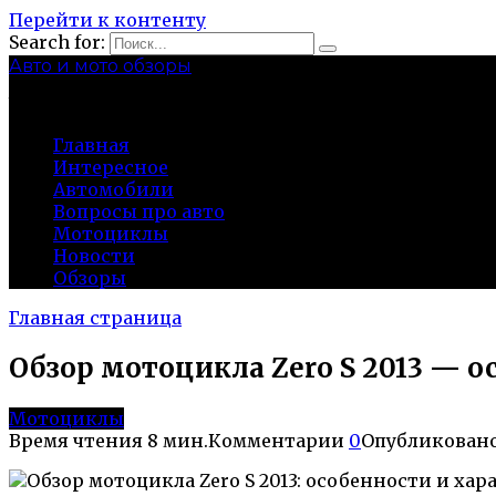
Перейти к контенту
Search for:
Авто и мото обзоры
bibika-nt.ru
Главная
Интересное
Автомобили
Вопросы про авто
Мотоциклы
Новости
Обзоры
Главная страница
Обзор мотоцикла Zero S 2013 — 
Мотоциклы
Время чтения
8 мин.
Комментарии
0
Опубликован