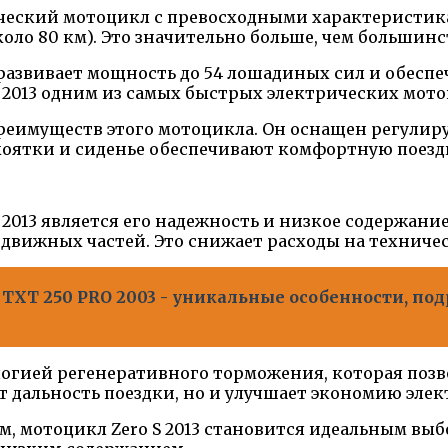
ический мотоцикл с превосходными характеристикам
(около 80 км). Это значительно больше, чем больш
азвивает мощность до 54 лошадиных сил и обеспеч
o S 2013 одним из самых быстрых электрических мот
реимуществ этого мотоцикла. Он оснащен регулиру
коятки и сиденье обеспечивают комфортную поездку
 2013 является его надежность и низкое содержани
одвижных частей. Это снижает расходы на техниче
TXT 250 PRO 2003 - уникальные особенности, по
гией регенеративного торможения, которая позво
ет дальность поездки, но и улучшает экономию эле
, мотоцикл Zero S 2013 становится идеальным выб