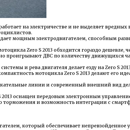
 работает на электричестве и не выделяет вредных 
тоциклистов.
ладает мощным электродвигателем, способным разв
отоцикла Zero S 2013 обходится гораздо дешевле, 
но проигрывают ДВС по количеству движущихся ча
системы и рева двигателя делает езду на Zero S 2
компактность мотоцикла Zero S 2013 делают его ид
кательные линии и современный внешний вид дел
S 2013 оснащен передовым электронным управлени
го торможения и возможность интеграции с смарт
игателем, который обеспечивает непревзойденное 