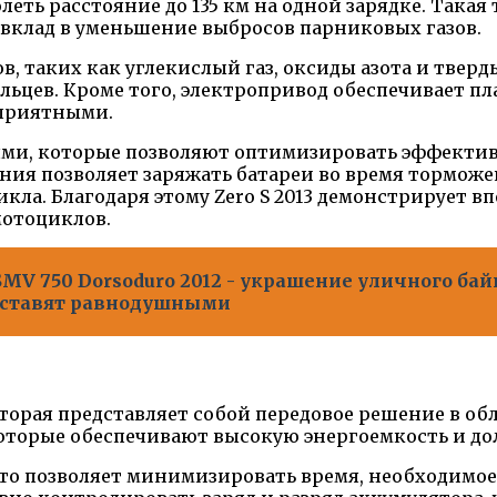
леть расстояние до 135 км на одной зарядке. Така
 вклад в уменьшение выбросов парниковых газов.
в, таких как углекислый газ, оксиды азота и твер
льцев. Кроме того, электропривод обеспечивает пл
 приятными.
ми, которые позволяют оптимизировать эффективн
ия позволяет заряжать батареи во время торможен
ла. Благодаря этому Zero S 2013 демонстрирует 
мотоциклов.
SMV 750 Dorsoduro 2012 - украшение уличного бай
 оставят равнодушными
оторая представляет собой передовое решение в об
оторые обеспечивают высокую энергоемкость и до
 что позволяет минимизировать время, необходимое